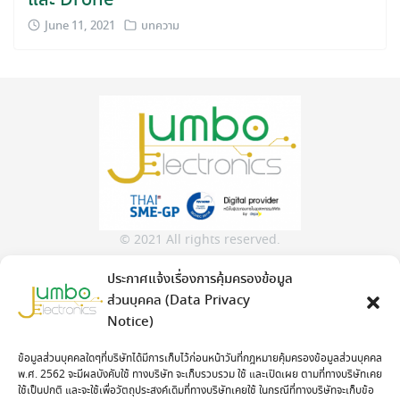
และ Drone
June 11, 2021
บทความ
Search
for:
© 2021 All rights reserved.
ประกาศแจ้งเรื่องการคุ้มครองข้อมูล
Jumbo Electronics Co.,Ltd.
ส่วนบุคคล (Data Privacy
No.313/23 Soi Kamphaeng Phet 6 Soi 7, Khwaeng Thung
Notice)
Song Hong, Khet Lak Si, Bangkok Thailand 10210
Contact
ข้อมูลส่วนบุคคลใดๆที่บริษัทได้มีการเก็บไว้ก่อนหน้าวันที่กฎหมายคุ้มครองข้อมูลส่วนบุคคล
: 02 982 2298
www.jumboelec.co.th
พ.ศ. 2562 จะมีผลบังคับใช้ ทางบริษัท จะเก็บรวบรวม ใช้ และเปิดเผย ตามที่ทางบริษัทเคย
Monday – Friday
( 8:00 – 17:00 )
ใช้เป็นปกติ และจะใช้เพื่อวัตถุประสงค์เดิมที่ทางบริษัทเคยใช้ ในกรณีที่ทางบริษัทจะเก็บข้อ