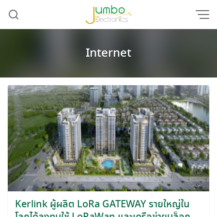
Skip
to
content
Internet
Kerlink ผู้ผลิต LoRa GATEWAY รายใหญ่ใน