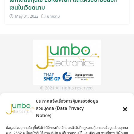
โลกได้ลงทุนใช้ LoRaWan และเครือข่ายบล็อก
เชนในเวียดนาม
May 31, 2022
บทความ
Search
for:
© 2021 All rights reserved.
ประกาศแจ้งเรื่องการคุ้มครองข้อมูล
Jumbo Electronics Co.,Ltd.
ส่วนบุคคล (Data Privacy
No.313/23 Soi Kamphaeng Phet 6 Soi 7, Khwaeng Thung
Notice)
Song Hong, Khet Lak Si, Bangkok Thailand 10210
Contact
ข้อมูลส่วนบุคคลใดๆที่บริษัทได้มีการเก็บไว้ก่อนหน้าวันที่กฎหมายคุ้มครองข้อมูลส่วนบุคคล
: 02 982 2298
www.jumboelec.co.th
พ.ศ. 2562 จะมีผลบังคับใช้ ทางบริษัท จะเก็บรวบรวม ใช้ และเปิดเผย ตามที่ทางบริษัทเคย