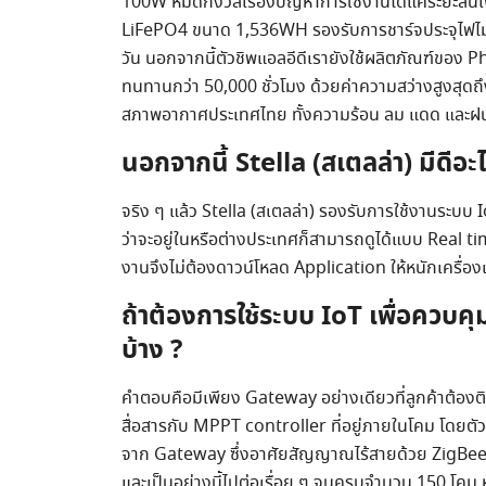
100W หมดกังวลเรื่องปัญหาการใช้งานได้แค่ระยะสั้น
LiFePO4 ขนาด 1,536WH รองรับการชาร์จประจุไฟไม่ต่
วัน นอกจากนี้ตัวชิพแอลอีดีเรายังใช้ผลิตภัณฑ์ของ Phi
ทนทานกว่า 50,000 ชั่วโมง ด้วยค่าความสว่างสูงสุด
สภาพอากาศประเทศไทย ทั้งความร้อน ลม แดด และฝน ด้
นอกจากนี้ Stella (สเตลล่า) มีดีอ
จริง ๆ แล้ว Stella (สเตลล่า) รองรับการใช้งานระบบ
ว่าจะอยู่ในหรือต่างประเทศก็สามารถดูได้แบบ Real t
งานจึงไม่ต้องดาวน์โหลด Application ให้หนักเครื่อง
ถ้าต้องการใช้ระบบ IoT เพื่อควบคุม
บ้าง ?
คำตอบคือมีเพียง Gateway อย่างเดียวที่ลูกค้าต้องติด
สื่อสารกับ MPPT controller ที่อยู่ภายในโคม โดยตัว
จาก Gateway ซึ่งอาศัยสัญญาณไร้สายด้วย ZigBee pr
และเป็นอย่างนี้ไปต่อเรื่อย ๆ จนครบจำนวน 150 โคม 