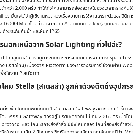
เพราะแบตเตอรี่หมดเร็ว เนื่องจากทางเราได้ออกแบบให้ตัวโคมมาพร้อมแบ
ำกว่า 2,000 ครั้ง ทำให้ตัวโคมสามารถส่องสว่างในช่วงเวลากลางคืนไ
lips มั่นใจได้ว่าผู้ใช้งานหมดห่วงเรื่องอายุการใช้งานเพราะตัวแอลอีดีก
ถึง 16000LM ตัวโคมทำมาจากวัสดุ Aluminum alloy (อลูมิเนียมอัลลอย)
วยระดับกันน้ำ และฝุ่นที่ IP65
ะไรนอกเหนือจาก Solar Lighting ทั่วไปล่ะ?
 IoT โดยลูกค้าสามารถดูค่าระดับการชาร์จแบตเตอรี่ผ่านทาง SpaceLess
ime (เรียลไทม์) เนื่องจาก Platform ของเรารองรับการใช้งานผ่าน Web 
เพื่อใช้งาน Platform
Search
โคม Stella (สเตลล่า) ลูกค้าต้องติดตั้งอุปกรณ
for:
ตั้งเพิ่ม โดยบนพื้นที่ถนน 1 สาย ต้องมี Gateway อย่างน้อย 1 ชิ้น เพ
โคมแรกกับ Gateway ต้องอยู่ในรัศมีเดียวกันไม่เกิน 200 เมตร เมื่อโค
otocol แล้ว โคมแรกจะส่งคำสั่งไปยังโคมที่สอง โคมที่สองส่งคำสั่งไ
หรือในระยะไม่เกิน 2 กิโลเมตร ซึ่งเรียกการส่งสัญญาณลักษณะนี้ว่า ‘