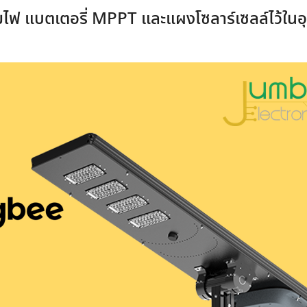
ไฟ แบตเตอรี่ MPPT และแผงโซลาร์เซลล์ไว้ในอ