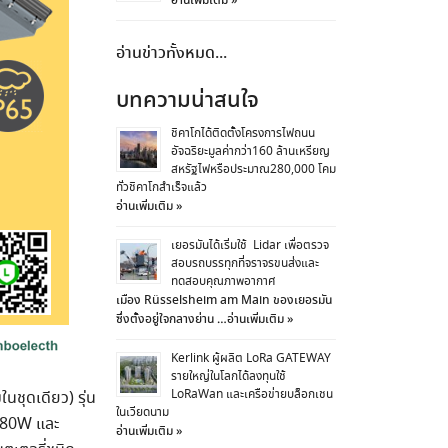
อ่านเพิ่มเติม »
อ่านข่าวทั้งหมด...
บทความน่าสนใจ
ชิคาโกได้ติดตั้งโครงการไฟถนน
อัจฉริยะมูลค่ากว่า160 ล้านเหรียญ
สหรัฐไฟหรือประมาณ280,000 โคม
ทั่วชิคาโกสำเร็จแล้ว
อ่านเพิ่มเติม »
เยอรมันได้เริ่มใช้ Lidar เพื่อตรวจ
สอบรถบรรทุกที่จราจรขนส่งและ
ทดสอบคุณภาพอากาศ
เมือง Rüsselsheim am Main ของเยอรมัน
ซึ่งตั้งอยู่ใจกลางย่าน …
อ่านเพิ่มเติม »
Kerlink ผู้ผลิต LoRa GATEWAY
รายใหญ่ในโลกได้ลงทุนใช้
LoRaWan และเครือข่ายบล็อกเชน
ชุดเดียว) รุ่น
ในเวียดนาม
W 80W และ
อ่านเพิ่มเติม »