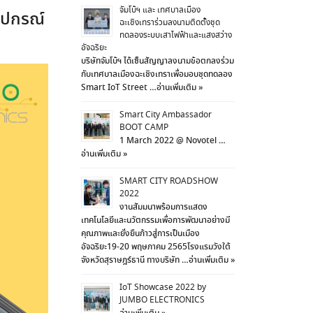
จัมโบ้ฯ และ เทศบาลเมือง
ุปกรณ์
ฉะเชิงเทราร่วมลงนามติดตั้งชุด
ทดลองระบบเสาไฟฟ้าและแสงสว่าง
อัจฉริยะ
บริษัทจัมโบ้ฯ ได้เซ็นสัญญาลงนามข้อตกลงร่วม
กับเทศบาลเมืองฉะเชิงเทราเพื่อมอบชุดทดลอง
Smart IoT Street …
อ่านเพิ่มเติม »
Smart City Ambassador
BOOT CAMP
1 March 2022 @ Novotel …
อ่านเพิ่มเติม »
SMART CITY ROADSHOW
2022
งานสัมมนาพร้อมการแสดง
เทคโนโลยีและนวัตกรรมเพื่อการพัฒนาอย่างมี
คุณภาพและยั่งยืนก้าวสู่การเป็นเมือง
อัจฉริยะ19-20 พฤษภาคม 2565โรงแรมวังใต้
จังหวัดสุราษฎร์ธานี ทางบริษัท …
อ่านเพิ่มเติม »
IoT Showcase 2022 by
JUMBO ELECTRONICS