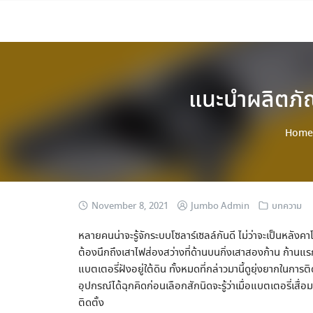
Skip
to
content
แนะนำผลิตภัณ
Home
November 8, 2021
Jumbo Admin
บทความ
หลายคนน่าจะรู้จักระบบโซลาร์เซลล์กันดี ไม่ว่าจะเป็นหลังค
ต้องนึกถึงเสาไฟส่องสว่างที่ด้านบนกิ่งเสาสองก้าน ก้านแ
แบตเตอรี่ฝังอยู่ใต้ดิน ทั้งหมดที่กล่าวมานี้ดูยุ่งยากในก
อุปกรณ์ได้ฉุกคิดก่อนเลือกสักนิดจะรู้ว่าเมื่อแบตเตอรี่เส
ติดตั้ง