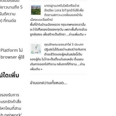
ตเตอรี่ชนิด
มาตรฐานเทคโนโลยีเครือข่าย
ด้ยาวนานถึง 5
อัจฉริยะ Lora IoTถูกนำไปใช้เพื่อ
ารันตีความ
ติดตามสภาวะแวดล้อมของป่าใน
เมืองแบบเรียลไทม์
 ที่ทนต่อ
พื้นที่ป่าในบ้านเมืองหลวง กรุงเทพฯของเรานั้น
จะว่าไปก็ลดลงน้อยลงทุกวัน เพราะพื้นที่บางส่วน
ถูกจัดสรร เพื่อสร้างเป็นตึกรา …
อ่านเพิ่มเติม »
คุณลักษณะของเสาไฟ 3 ประเภท
ปฏิเสธไม่ได้เลยว่าแสงสว่างกับการ
 Platform ไม่
ดำรงชีวิตของผู้คนในสมัยนี้เป็น
browser ผู้ใช้
ของคู่กัน ไม่ว่าจะเป็นตั้งแต่นอนหลับ ตื่นนอน
เดินทางออกไปทำงาน กลับจากที่ทำงาน …
อ่าน
เพิ่มเติม »
์ใดเพิ่ม
อ่านบทความทั้งหมด...
ื่อรองรับการ
มแรกรักคำสั่ง
ปหาโคมที่สาม
Mesh network’