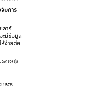
จจับการ
ซลาร์
ะมีข้อมูล
ห้ง่ายต่อ
เดียว) รุ่น
d 10210