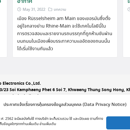
ว
อากาศ
เ
May 31, 2022
บทความ
เมือง Rüsselsheim am Main ของเยอรมันซึ่งตั้ง
อยู่ใจกลางย่าน Rhine-Main จะใช้เทคโนโลยีนี้ใน
การตรวจสอบและรายงานรถบรรทุกที่ถูกห้ามขับผ่าน
บนถนนในเมืองเพื่อบรรเทาความแออัดของถนนนั้น
ได้เริ่มใช้งานกันแล้ว
 Electronics Co.,Ltd.
3/23 Soi Kamphaeng Phet 6 Soi 7, Khwaeng Thung Song Hong, K
i, Bangkok Thailand 10210
ct
: 02 982 2298
www.jumboelec.co.th
ประกาศแจ้งเรื่องการคุ้มครองข้อมูลส่วนบุคคล (Data Privacy Notice)
y – Friday
( 8:00 – 17:00 )
 พ.ศ. 2562 จะมีผลบังคับใช้ ทางบริษัท จะเก็บรวบรวม ใช้ และเปิดเผย ตามที่ทาง
acebook.com/JumboElectronicsThai
ก็บข้อมูลใดๆจากท่านเพิ่มเติม อ่านเพิ่มเติม