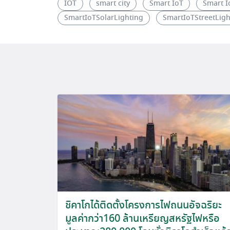
IOT
smart city
Smart IoT
Smart I
SmartIoTSolarLighting
SmartIoTStreetLigh
ชิคาโกได้ติดตั้งโครงการไฟถนนอัจฉริยะ
มูลค่ากว่า160 ล้านเหรียญสหรัฐไฟหรือ