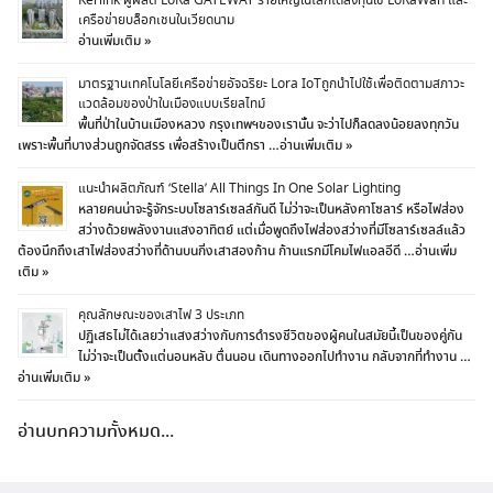
Kerlink ผู้ผลิต LoRa GATEWAY รายใหญ่ในโลกได้ลงทุนใช้ LoRaWan และ
เครือข่ายบล็อกเชนในเวียดนาม
Search
อ่านเพิ่มเติม »
for:
มาตรฐานเทคโนโลยีเครือข่ายอัจฉริยะ Lora IoTถูกนำไปใช้เพื่อติดตามสภาวะ
แวดล้อมของป่าในเมืองแบบเรียลไทม์
พื้นที่ป่าในบ้านเมืองหลวง กรุงเทพฯของเรานั้น จะว่าไปก็ลดลงน้อยลงทุกวัน
เพราะพื้นที่บางส่วนถูกจัดสรร เพื่อสร้างเป็นตึกรา …
อ่านเพิ่มเติม »
แนะนำผลิตภัณฑ์ ‘Stella’ All Things In One Solar Lighting
หลายคนน่าจะรู้จักระบบโซลาร์เซลล์กันดี ไม่ว่าจะเป็นหลังคาโซลาร์ หรือไฟส่อง
สว่างด้วยพลังงานแสงอาทิตย์ แต่เมื่อพูดถึงไฟส่องสว่างที่มีโซลาร์เซลล์แล้ว
ต้องนึกถึงเสาไฟส่องสว่างที่ด้านบนกิ่งเสาสองก้าน ก้านแรกมีโคมไฟแอลอีดี …
อ่านเพิ่ม
เติม »
คุณลักษณะของเสาไฟ 3 ประเภท
ปฏิเสธไม่ได้เลยว่าแสงสว่างกับการดำรงชีวิตของผู้คนในสมัยนี้เป็นของคู่กัน
ไม่ว่าจะเป็นตั้งแต่นอนหลับ ตื่นนอน เดินทางออกไปทำงาน กลับจากที่ทำงาน …
อ่านเพิ่มเติม »
อ่านบทความทั้งหมด...