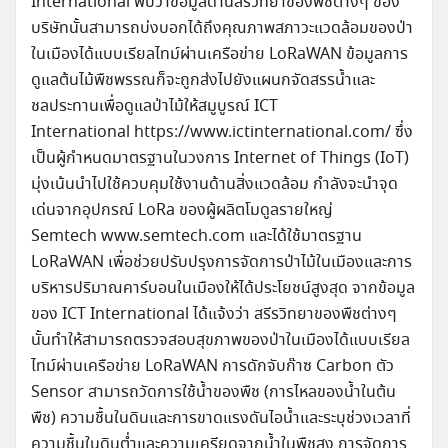
International พบว่าข้อมูลด้านสรีวิทยาของพืชต่างๆ ของ
บริษัทนั้นสามารถบ่งบอกได้ถึงคุณภาพสภาวะแวดล้อมของป่า
ในเมืองได้แบบเรียลไทม์ผ่านเครือข่าย LoRaWAN ข้อมูลการ
ดูแลต้นไม้พืชพรรณก็จะถูกส่งไปยังแผนกจัดสรรน้ำและ
ชลประทานเพื่อดูแลป่าไม้ให้สมูบูรณ์ ICT
International https://www.ictinternational.com/ ซึ่ง
เป็นผู้กำหนดมาตรฐานในวงการ Internet of Things (IoT)
มุ่งเน้นนำไปใช้ควบคุมใช้งานด้านสิ่งแวดล้อม กำลังจะนำจุด
เด่นจากอุปกรณ์ LoRa ของผู้ผลิตโมดูลรายใหญ่
Semtech www.semtech.com และได้ใช้มาตรฐาน
LoRaWAN เพื่อช่วยปรับปรุงการจัดการป่าไม้ในเมืองและการ
บริหารปริมาณคาร์บอนในเมืองให้ได้ประโยชน์สูงสุด จากข้อมูล
ของ ICT International ได้แจ้งว่า สรีรวิทยาของพืชต่างๆ
นั้นทำให้สามารถตรวจสอบสุขภาพของป่าในเมืองได้แบบเรียล
ไทม์ผ่านเครือข่าย LoRaWAN การดักจับก๊าซ Carbon ตัว
Sensor สามารถวัดการใช้น้ำของพืช (การไหลของน้ำในต้น
พืช) ความชื้นในดินและการขาดแรงดันไอน้ำและระบุช่วงเวลาที่
ความชื้นในดินต่ำและความเครียดจากน้ำในพืชสูง การจัดการ