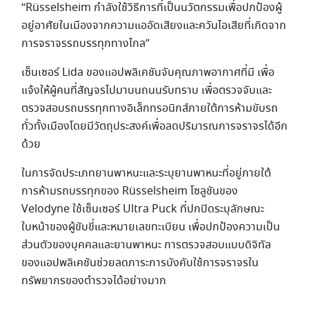
“Rüsselsheim กําลังใช้วิธีการที่เป็นนวัตกรรมเพื่อปกป้องผู้
อยู่อาศัยในเมืองจากความแออัดเสียงและควันไอเสียที่เกิดจาก
การจราจรรถบรรทุกทางไกล”
เซ็นเซอร์ Lida ของแอปพลิเคชันจับคุณภาพอากาศที่มี เพื่อ
แจ้งให้ผู้คนที่สัญจรไปมาบนถนนรับทราบ เพื่อตรวจจับและ
ตรวจสอบรถบรรทุกทางอิเล็กทรอนิกส์ภายใต้การห้ามขับรถ
ทั่วทั้งเมืองโดยมีวัตถุประสงค์เพื่อลดปริมารณการจราจรได้อีก
ด้วย
ในการจัดประเภทยานพาหนะและระบุยานพาหนะที่อยู่ภายใต้
การห้ามรถบรรทุกของ Rüsselsheim โซลูชันของ
Velodyne ใช้เซ็นเซอร์ Ultra Puck ที่ปกปิดระบุลักษณะ
ใบหน้าของผู้ขับขี่และหมายเลขทะเบียน เพื่อปกป้องความเป็น
ส่วนตัวของบุคคลและยานพาหนะ การตรวจสอบแบบดิจิทัล
ของแอปพลิเคชันช่วยลดภาระการบังคับใช้การจราจรใน
ทรัพยากรของตํารวจได้อย่างมาก