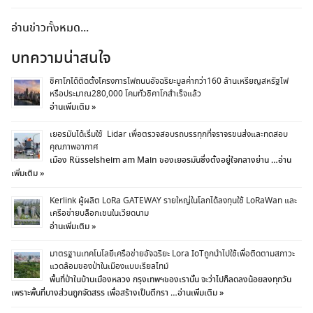
อ่านข่าวทั้งหมด...
บทความน่าสนใจ
ชิคาโกได้ติดตั้งโครงการไฟถนนอัจฉริยะมูลค่ากว่า160 ล้านเหรียญสหรัฐไฟ
หรือประมาณ280,000 โคมทั่วชิคาโกสำเร็จแล้ว
อ่านเพิ่มเติม »
เยอรมันได้เริ่มใช้ Lidar เพื่อตรวจสอบรถบรรทุกที่จราจรขนส่งและทดสอบ
คุณภาพอากาศ
เมือง Rüsselsheim am Main ของเยอรมันซึ่งตั้งอยู่ใจกลางย่าน …
อ่าน
เพิ่มเติม »
Kerlink ผู้ผลิต LoRa GATEWAY รายใหญ่ในโลกได้ลงทุนใช้ LoRaWan และ
เครือข่ายบล็อกเชนในเวียดนาม
อ่านเพิ่มเติม »
มาตรฐานเทคโนโลยีเครือข่ายอัจฉริยะ Lora IoTถูกนำไปใช้เพื่อติดตามสภาวะ
แวดล้อมของป่าในเมืองแบบเรียลไทม์
พื้นที่ป่าในบ้านเมืองหลวง กรุงเทพฯของเรานั้น จะว่าไปก็ลดลงน้อยลงทุกวัน
เพราะพื้นที่บางส่วนถูกจัดสรร เพื่อสร้างเป็นตึกรา …
อ่านเพิ่มเติม »