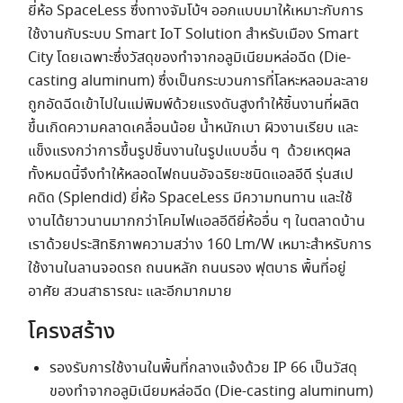
ยี่ห้อ SpaceLess ซึ่งทางจัมโบ้ฯ ออกแบบมาให้เหมาะกับการ
ใช้งานกับระบบ Smart IoT Solution สำหรับเมือง Smart
City โดยเฉพาะซึ่งวัสดุของทำจากอลูมิเนียมหล่อฉีด (Die-
casting aluminum) ซึ่งเป็นกระบวนการที่โลหะหลอมละลาย
ถูกอัดฉีดเข้าไปในแม่พิมพ์ด้วยแรงดันสูงทำให้ชิ้นงานที่ผลิต
ขึ้นเกิดความคลาดเคลื่อนน้อย น้ำหนักเบา ผิวงานเรียบ และ
แข็งแรงกว่าการขึ้นรูปชิ้นงานในรูปแบบอื่น ๆ ด้วยเหตุผล
ทั้งหมดนี้จึงทำให้หลอดไฟถนนอัจฉริยะชนิดแอลอีดี รุ่นสเป
คดิด (Splendid) ยี่ห้อ SpaceLess มีความทนทาน และใช้
งานได้ยาวนานมากกว่าโคมไฟแอลอีดียี่ห้ออื่น ๆ ในตลาดบ้าน
เราด้วยประสิทธิภาพความสว่าง 160 Lm/W เหมาะสำหรับการ
ใช้งานในลานจอดรถ ถนนหลัก ถนนรอง ฟุตบาธ พื้นที่อยู่
อาศัย สวนสาธารณะ และอีกมากมาย
โครงสร้าง
รองรับการใช้งานในพื้นที่กลางแจ้งด้วย IP 66 เป็นวัสดุ
ของทำจากอลูมิเนียมหล่อฉีด (Die-casting aluminum)