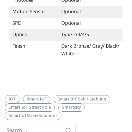
Photocell
Optional
Motion Sensor
Optional
SPD
Optional
Optics
Type 2/3/4/5
Finish
Dark Bronze/ Gray/ Black/
White
IOT
Smart IoT
Smart IoT Solar Lighting
Smart IoT Street Pole
Smartcity
SmartIoTStreetSolutions
Search