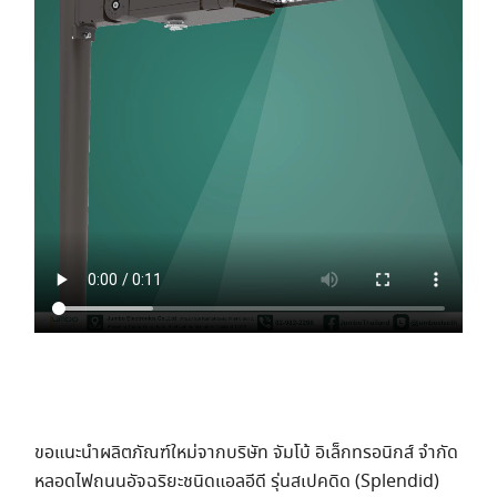
ขอแนะนำผลิตภัณฑ์ใหม่จากบริษัท จัมโบ้ อิเล็กทรอนิกส์ จำกัด
หลอดไฟถนนอัจฉริยะชนิดแอลอีดี รุ่นสเปคดิด (Splendid)