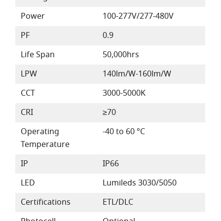
Power
100-277V/277-480V
PF
0.9
Life Span
50,000hrs
LPW
140lm/W-160lm/W
CCT
3000-5000K
CRI
≥70
Operating
-40 to 60 °C
Temperature
IP
IP66
LED
Lumileds 3030/5050
Certifications
ETL/DLC